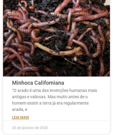
Minhoca Californiana
“O arado é uma das invenções humanas mais
antigas e valiosas. Mas muito antes de o
homem existir a terra já era regularmente
arada, e
LEIA MAIS
26 de janeiro de 2018