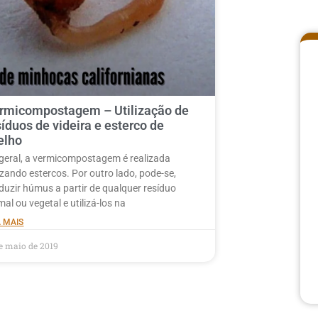
rmicompostagem – Utilização de
síduos de videira e esterco de
elho
geral, a vermicompostagem é realizada
lizando estercos. Por outro lado, pode-se,
duzir húmus a partir de qualquer resíduo
mal ou vegetal e utilizá-los na
A MAIS
de maio de 2019