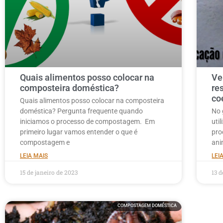
Quais alimentos posso colocar na
Ve
composteira doméstica?
re
co
Quais alimentos posso colocar na composteira
doméstica? Pergunta frequente quando
No 
iniciamos o processo de compostagem. Em
uti
primeiro lugar vamos entender o que é
pro
compostagem e
ani
LEIA MAIS
LEI
15 de janeiro de 2023
13 
COMPOSTAGEM DOMÉSTICA