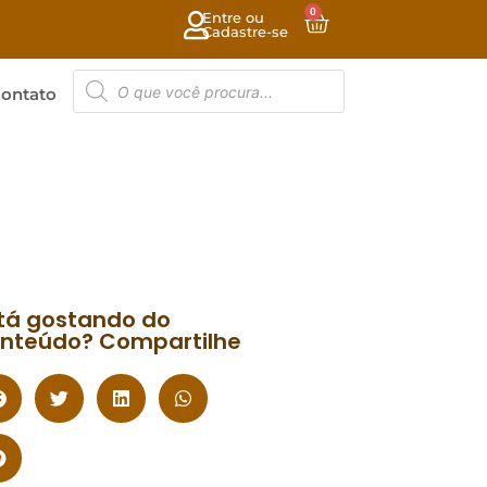
0
Entre ou
Cadastre-se
ontato
tá gostando do
nteúdo? Compartilhe