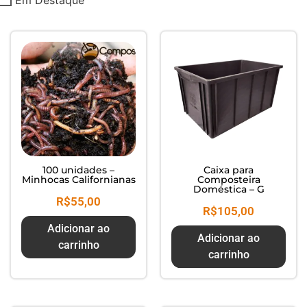
Composte seus Resíduos - Trate
seu Jardim - Cuide do Planeta
100 unidades –
Caixa para
Minhocas Californianas
Composteira
Doméstica – G
R$
55,00
R$
105,00
Adicionar ao
Adicionar ao
carrinho
carrinho