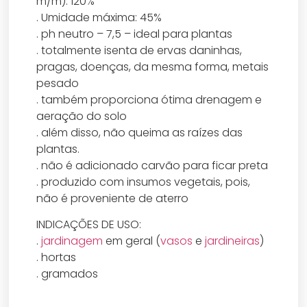
m/m): 120%
. Umidade máxima: 45%
. ph neutro – 7,5 – ideal para plantas
. totalmente isenta de ervas daninhas,
pragas, doenças, da mesma forma, metais
pesado
. também proporciona ótima drenagem e
aeração do solo
. além disso, não queima as raízes das
plantas.
. não é adicionado carvão para ficar preta
. produzido com insumos vegetais, pois,
não é proveniente de aterro
INDICAÇÕES DE USO:
.
jardinagem
em geral (
vasos
e
jardineiras
)
. hortas
. gramados