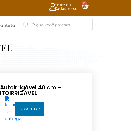
0
Entre ou
Cadastre-se
ontato
VEL
 Autoirrigável 40 cm –
UTOIRRIGÁVEL
CONSULTAR