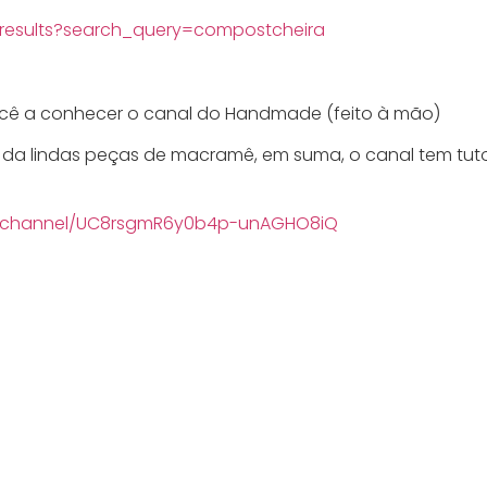
results?search_query=compostcheira
cê a conhecer o canal do Handmade (feito à mão)
 da lindas peças de macramê, em suma, o canal tem tut
m/channel/UC8rsgmR6y0b4p-unAGHO8iQ