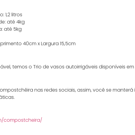
1,2 litros
e: até 4kg
a: até 5kg
mprimento 40cm x Largura 15,5cm
gável, temos o Trio de vasos autoirrigáveis disponíveis em 
ompostchêira nas redes sociais, assim, você se manter
áticas.
m/compostcheira/