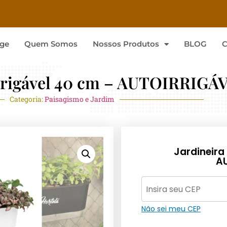
ge
Quem Somos
Nossos Produtos
BLOG
C
irrigável 40 cm – AUTOIRRIGÁ
Categoria:
Paisagismo e Jardim
Jardineira
A
Não sei meu CEP