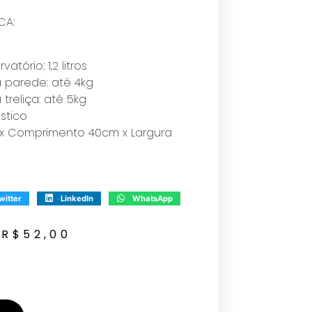
CA:
tório: 1,2 litros
 parede: até 4kg
treliça: até 5kg
stico
m x Comprimento 40cm x Largura
witter
LinkedIn
WhatsApp
R$
52,00