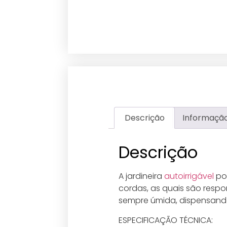
Descrição
Informação
Descrição
A jardineira
autoirrigável
po
cordas, as quais são respon
sempre úmida, dispensando
ESPECIFICAÇÃO TÉCNICA: