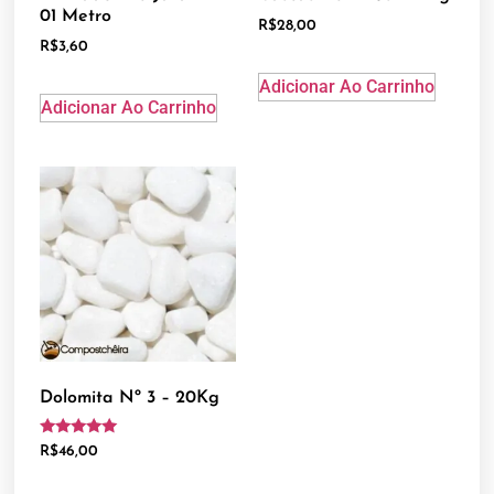
01 Metro
R$
28,00
R$
3,60
Adicionar Ao Carrinho
Adicionar Ao Carrinho
Dolomita Nº 3 – 20Kg
Avaliação
R$
46,00
5.00
de 5