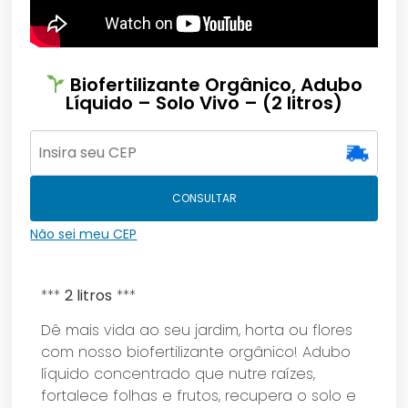
Biofertilizante Orgânico, Adubo
Líquido – Solo Vivo – (2 litros)
CONSULTAR
Não sei meu CEP
***
2 litros
***
Dê mais vida ao seu jardim, horta ou flores
com nosso biofertilizante orgânico! Adubo
líquido concentrado que nutre raízes,
fortalece folhas e frutos, recupera o solo e