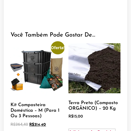
Você Também Pode Gostar De…
Oferta!
Terra Preta (Composto
Kit Composteira
ORGÂNICO) – 20 Kg
Doméstica – M (para 1
Ou 3 Pessoas)
R$
15,00
R$
364,40
R$
314,40