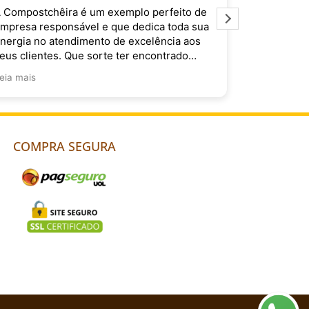
 Compostchêira é um exemplo perfeito de
É muito im
mpresa responsável e que dedica toda sua
Compostchê
nergia no atendimento de excelência aos
do Brasil. 
eus clientes. Que sorte ter encontrado
ocês!
eia mais
COMPRA SEGURA