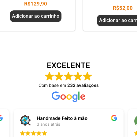
R$
129,90
R$
52,00
Adicionar ao carrinho
Adicionar ao car
EXCELENTE
Com base em
232 avaliações
Handmade Feito à mão
3 anos atrás