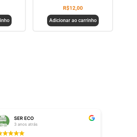
R$
12,00
rinho
Adicionar ao carrinho
SER ECO
Thi
3 anos atrás
3 an