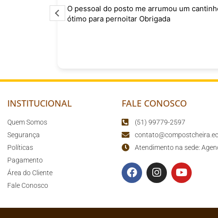
o
O pessoal do posto me arrumou um cantinh
curtindo
ótimo para pernoitar Obrigada
sário para
o
INSTITUCIONAL
FALE CONOSCO
Quem Somos
(51) 99779-2597
Segurança
contato@compostcheira.ec
Políticas
Atendimento na sede: Agen
Pagamento
Área do Cliente
Fale Conosco