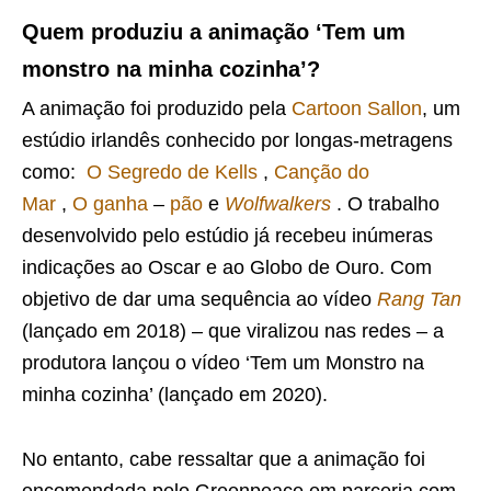
Quem produziu a animação ‘Tem um
monstro na minha cozinha’?
A animação foi produzido pela
Cartoon Sallon
, um
estúdio irlandês conhecido por longas-metragens
como:
O Segredo de Kells
,
Canção do
Mar
,
O ganha
–
pão
e
Wolfwalkers
. O trabalho
desenvolvido pelo estúdio já recebeu inúmeras
indicações ao Oscar e ao Globo de Ouro. Com
objetivo de dar uma sequência ao vídeo
Rang Tan
(lançado em 2018) – que viralizou nas redes – a
produtora lançou o vídeo ‘Tem um Monstro na
minha cozinha’ (lançado em 2020).
No entanto, cabe ressaltar que a animação foi
encomendada pelo Greenpeace em parceria com