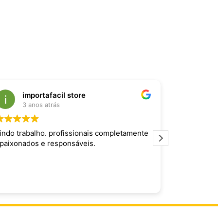
importafacil store
Raf
3 anos atrás
3 an
indo trabalho. profissionais completamente
Produto inc
paixonados e responsáveis.
maravilhoso