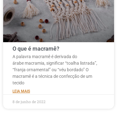
O que é macramê?
A palavra macramê é derivada do
árabe macramia, significar “toalha listrada”,
“franja ornamental” ou “véu bordado” O
macramê é a técnica de confecção de um
tecido
LEIA MAIS
8 de junho de 2022