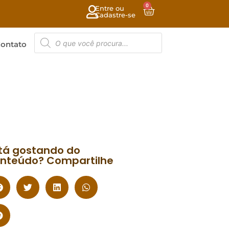
0
Entre ou
Cadastre-se
ontato
tá gostando do
nteúdo? Compartilhe