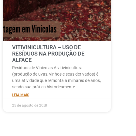
VITIVINICULTURA – USO DE
RESÍDUOS NA PRODUÇÃO DE
ALFACE
Resíduos de Vinícolas A vitivinicultura
(produção de uvas, vinhos e seus derivados) é
uma atividade que remonta a milhares de anos,
sendo sua prática historicamente
LEIA MAIS
25 de agosto de 2018