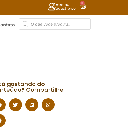
0
Entre ou
Cadastre-se
ontato
tá gostando do
nteúdo? Compartilhe