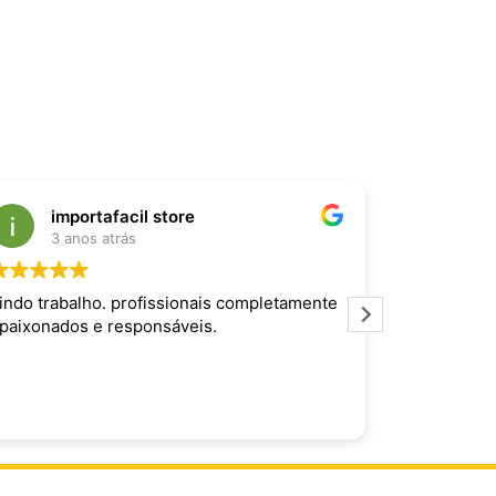
importafacil store
Raf
3 anos atrás
3 an
indo trabalho. profissionais completamente
Produto inc
paixonados e responsáveis.
maravilhoso