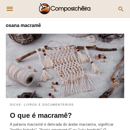
osana macramê
DICAS: LIVROS E DOCUMENTÁRIOS
O que é macramê?
A palavra macramê é derivada do árabe macramia, significar
"toalha listrada", "franja ornamental" ou "véu bordado" O