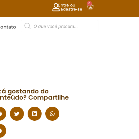
0
Entre ou
Cadastre-se
ontato
tá gostando do
nteúdo? Compartilhe