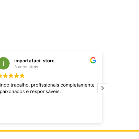
importafacil store
Raf
3 anos atrás
3 an
indo trabalho. profissionais completamente
Produto inc
paixonados e responsáveis.
maravilhoso