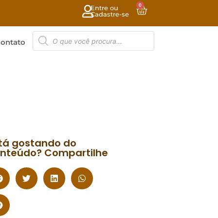
0
Entre ou
Cadastre-se
ontato
tá gostando do
nteúdo? Compartilhe