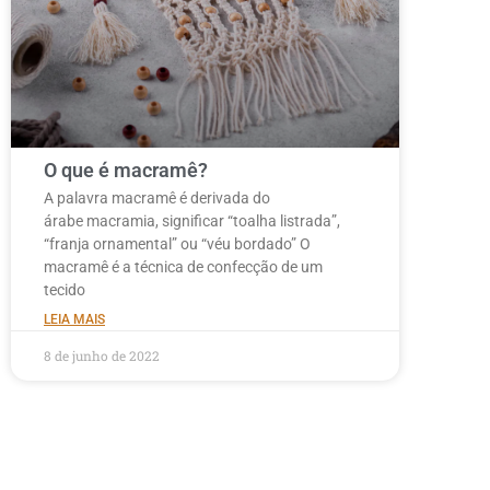
O que é macramê?
A palavra macramê é derivada do
árabe macramia, significar “toalha listrada”,
“franja ornamental” ou “véu bordado” O
macramê é a técnica de confecção de um
tecido
LEIA MAIS
8 de junho de 2022