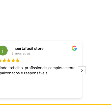
importafacil store
Raf
3 anos atrás
3 an
indo trabalho. profissionais completamente
Produto inc
paixonados e responsáveis.
maravilhoso