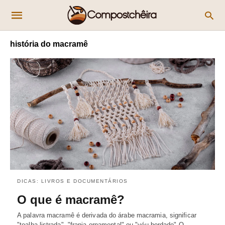
história do macramê
DICAS: LIVROS E DOCUMENTÁRIOS
O que é macramê?
A palavra macramê é derivada do árabe macramia, significar
"toalha listrada", "franja ornamental" ou "véu bordado" O