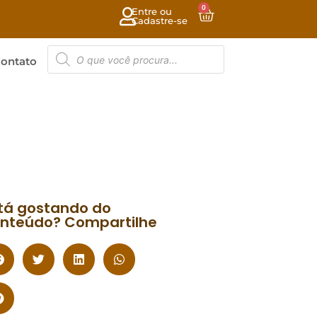
0
Entre ou
Cadastre-se
ontato
tá gostando do
nteúdo? Compartilhe