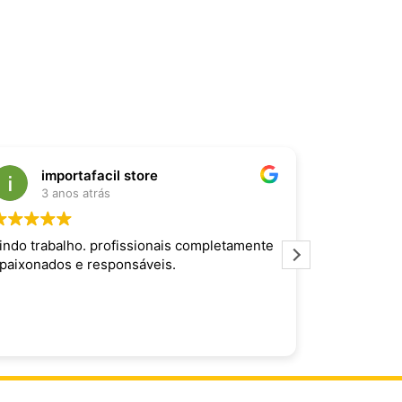
importafacil store
Raf
3 anos atrás
3 an
indo trabalho. profissionais completamente
Produto inc
paixonados e responsáveis.
maravilhoso