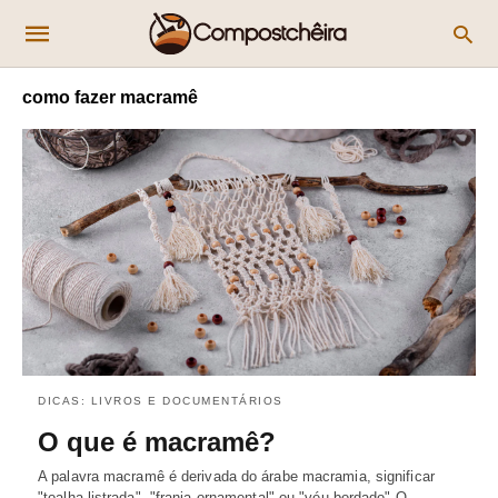
como fazer macramê
DICAS: LIVROS E DOCUMENTÁRIOS
O que é macramê?
A palavra macramê é derivada do árabe macramia, significar
"toalha listrada", "franja ornamental" ou "véu bordado" O