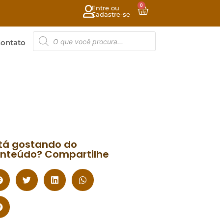
0
Entre ou
Cadastre-se
ontato
tá gostando do
nteúdo? Compartilhe