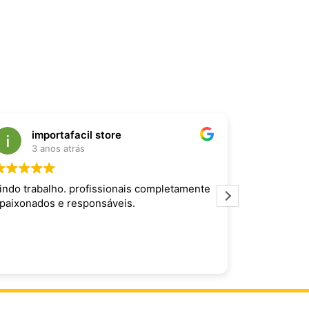
importafacil store
Raf
3 anos atrás
3 an
indo trabalho. profissionais completamente
Produto inc
paixonados e responsáveis.
maravilhoso