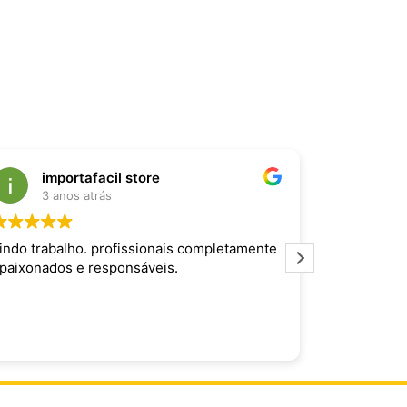
importafacil store
Raf
3 anos atrás
3 an
indo trabalho. profissionais completamente
Produto inc
paixonados e responsáveis.
maravilhoso