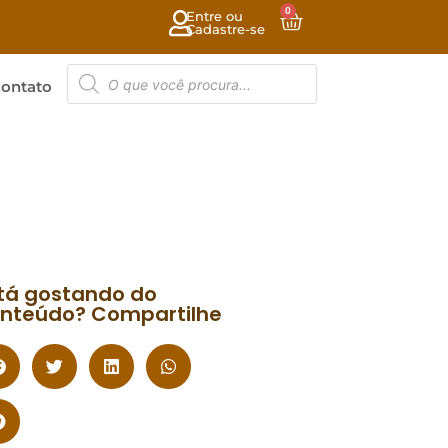
0
Entre ou
Cadastre-se
ontato
tá gostando do
nteúdo? Compartilhe