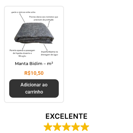
Composte seus Resíduos - Trate
seu Jardim - Cuide do Planeta
Manta Bidim – m²
R$
10,50
Adicionar ao
carrinho
EXCELENTE