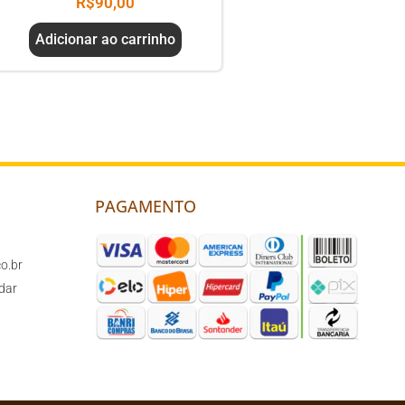
R$
90,00
Adicionar ao carrinho
PAGAMENTO
o.br
dar