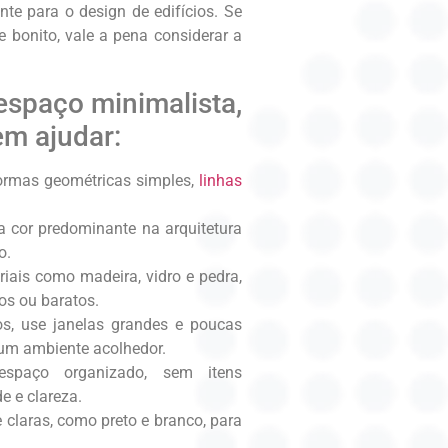
te para o design de edifícios. Se
e bonito, vale a pena considerar a
espaço minimalista,
em ajudar:
formas geométricas simples,
linhas
 a cor predominante na arquitetura
o.
iais como madeira, vidro e pedra,
os ou baratos.
os, use janelas grandes e poucas
r um ambiente acolhedor.
spaço organizado, sem itens
e e clareza.
e claras, como preto e branco, para