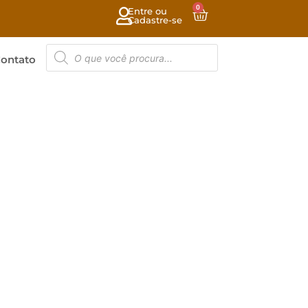
0
Entre ou
Cadastre-se
ontato