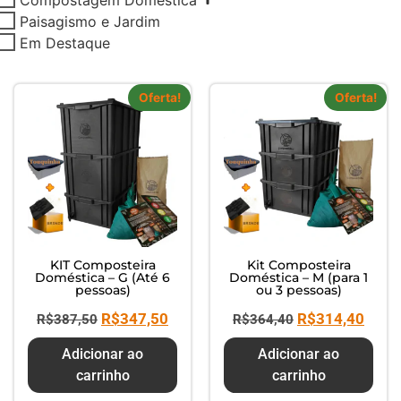
Composte seus Resíduos - Trate
Paisagismo e Jardim
seu Jardim - Cuide do Planeta
Em Destaque
Oferta!
Oferta!
KIT Composteira
Kit Composteira
Doméstica – G (Até 6
Doméstica – M (para 1
pessoas)
ou 3 pessoas)
R$
347,50
R$
314,40
R$
387,50
R$
364,40
Adicionar ao
Adicionar ao
carrinho
carrinho