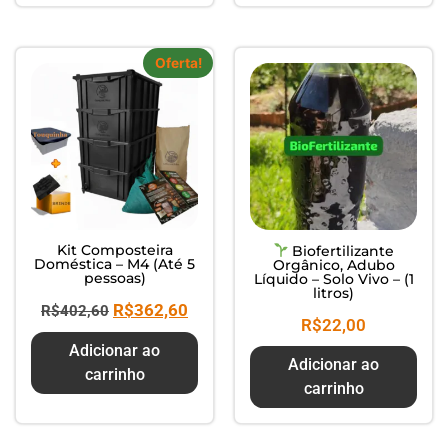
Oferta!
Kit Composteira
Biofertilizante
Doméstica – M4 (Até 5
Orgânico, Adubo
pessoas)
Líquido – Solo Vivo – (1
litros)
R$
362,60
R$
402,60
R$
22,00
Adicionar ao
Adicionar ao
carrinho
carrinho