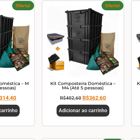
Oferta!
Oferta!
oméstica – M
Kit Composteira Doméstica –
K
pessoas)
M4 (Até 5 pessoas)
314,40
R$
362,60
R$
402,60
carrinho
Adicionar ao carrinho