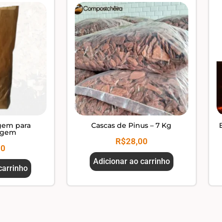
gem para
Cascas de Pinus – 7 Kg
agem
R$
28,00
00
Adicionar ao carrinho
carrinho