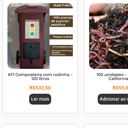
KIT Composteira com rodinha –
100 unidades –
120 litros
Californi
R$
532,50
R$
55,
Ler mais
Adicionar ao 