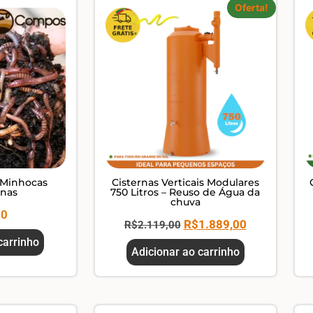
Oferta!
 Minhocas
Cisternas Verticais Modulares
anas
750 Litros – Reuso de Água da
chuva
00
R$
1.889,00
R$
2.119,00
carrinho
Adicionar ao carrinho