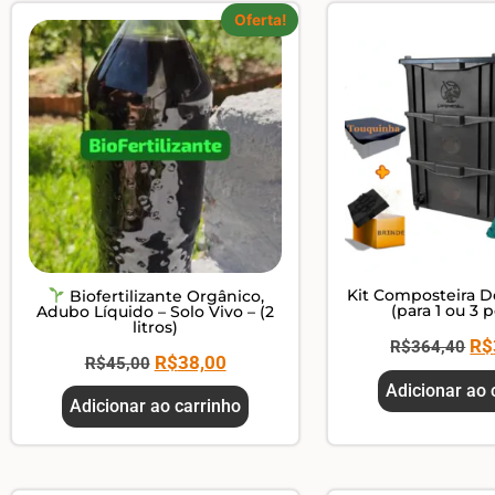
Oferta!
Kit Composteira D
Biofertilizante Orgânico,
(para 1 ou 3 
Adubo Líquido – Solo Vivo – (2
litros)
R$
R$
364,40
R$
38,00
R$
45,00
Adicionar ao 
Adicionar ao carrinho