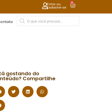
0
Entre ou
Cadastre-se
ontato
tá gostando do
nteúdo? Compartilhe