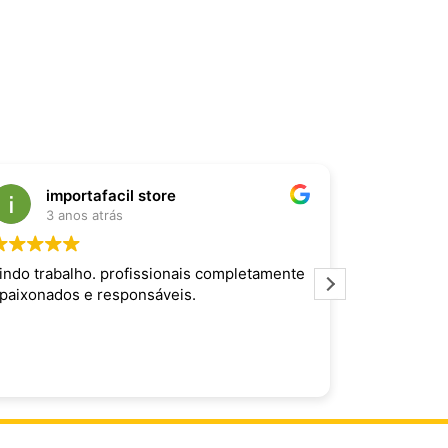
importafacil store
Raf
3 anos atrás
3 an
indo trabalho. profissionais completamente
Produto inc
paixonados e responsáveis.
maravilhoso