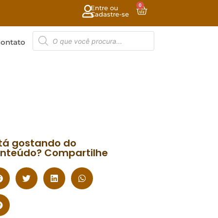
0
Entre ou
Cadastre-se
ontato
tá gostando do
nteúdo? Compartilhe