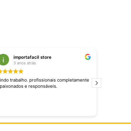
importafacil store
Raf
3 anos atrás
3 an
indo trabalho. profissionais completamente
Produto inc
paixonados e responsáveis.
maravilhoso