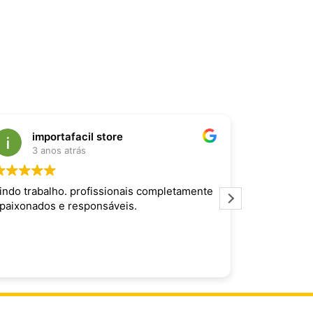
importafacil store
Raf
3 anos atrás
3 an
indo trabalho. profissionais completamente
Produto inc
paixonados e responsáveis.
maravilhoso