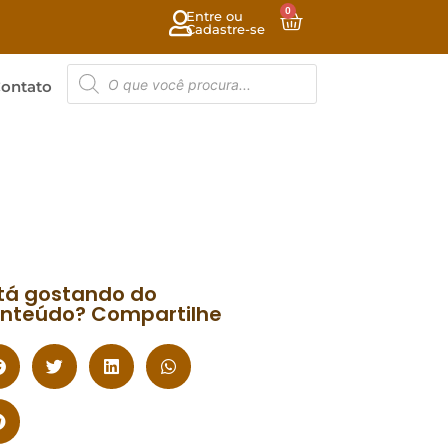
0
Entre ou
Cadastre-se
ontato
tá gostando do
nteúdo? Compartilhe