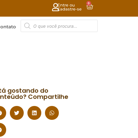
0
Entre ou
Cadastre-se
ontato
tá gostando do
nteúdo? Compartilhe