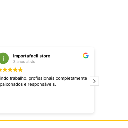
importafacil store
Raf
3 anos atrás
3 an
indo trabalho. profissionais completamente
Produto inc
paixonados e responsáveis.
maravilhoso