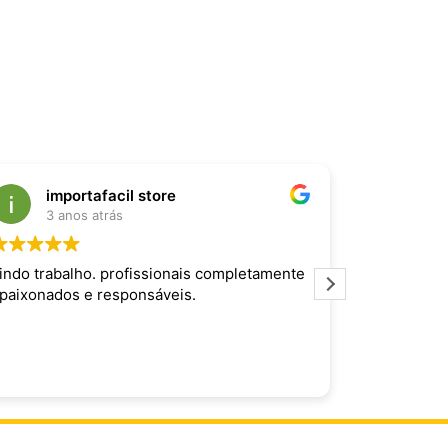
importafacil store
Raf
3 anos atrás
3 an
indo trabalho. profissionais completamente
Produto inc
paixonados e responsáveis.
maravilhoso