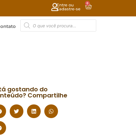
0
Entre ou
Cadastre-se
ontato
tá gostando do
nteúdo? Compartilhe