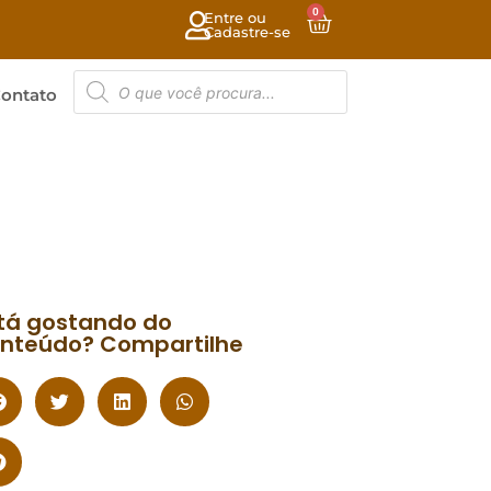
0
Entre ou
Cadastre-se
ontato
tá gostando do
nteúdo? Compartilhe