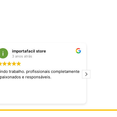
importafacil store
Raf
3 anos atrás
3 an
indo trabalho. profissionais completamente
Produto inc
paixonados e responsáveis.
maravilhoso