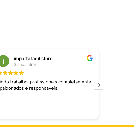
importafacil store
Raf
3 anos atrás
3 an
indo trabalho. profissionais completamente
Produto inc
paixonados e responsáveis.
maravilhoso