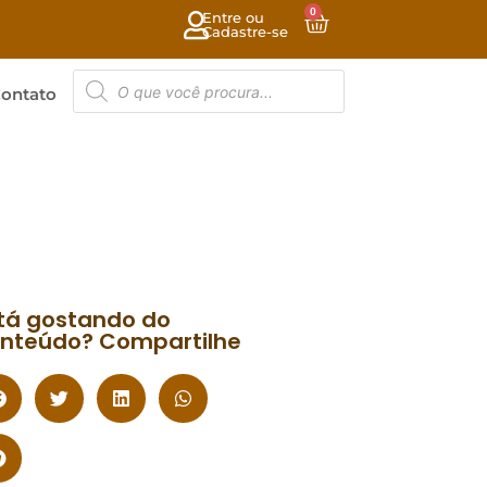
0
Entre ou
Cadastre-se
ontato
tá gostando do
nteúdo? Compartilhe