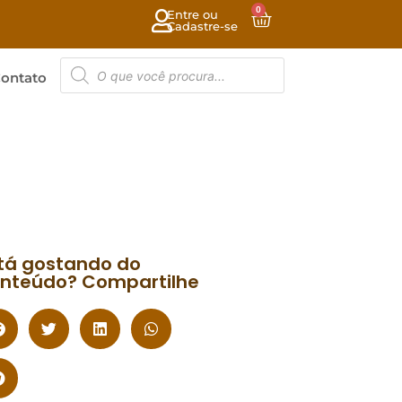
0
Entre ou
Cadastre-se
ontato
tá gostando do
nteúdo? Compartilhe