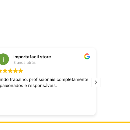
importafacil store
Raf
3 anos atrás
3 an
indo trabalho. profissionais completamente
Produto inc
paixonados e responsáveis.
maravilhoso