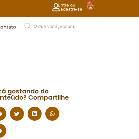
0
Entre ou
Cadastre-se
ontato
tá gostando do
nteúdo? Compartilhe