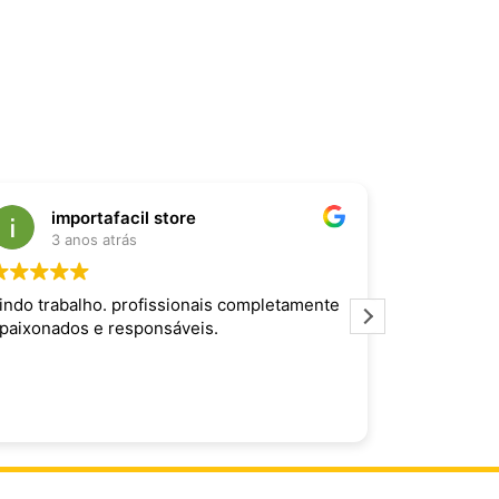
importafacil store
Raf
3 anos atrás
3 an
indo trabalho. profissionais completamente
Produto inc
paixonados e responsáveis.
maravilhoso