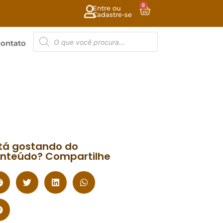
0
Entre ou
Cadastre-se
ontato
tá gostando do
nteúdo? Compartilhe