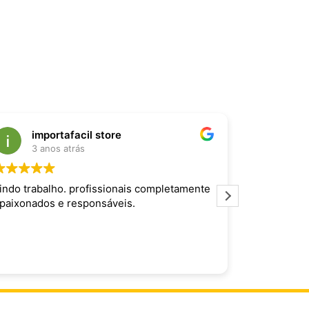
importafacil store
Raf
3 anos atrás
3 an
indo trabalho. profissionais completamente
Produto inc
paixonados e responsáveis.
maravilhoso