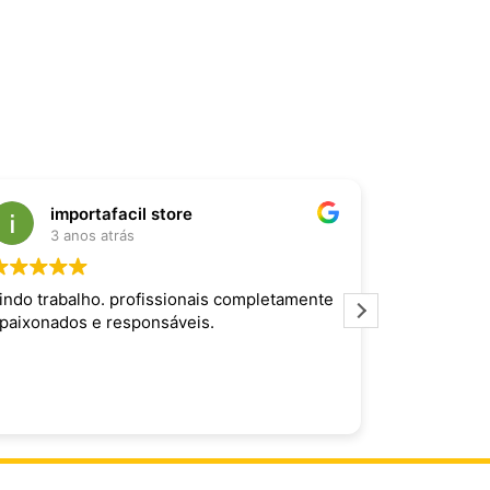
importafacil store
Raf
3 anos atrás
3 an
indo trabalho. profissionais completamente
Produto inc
paixonados e responsáveis.
maravilhoso