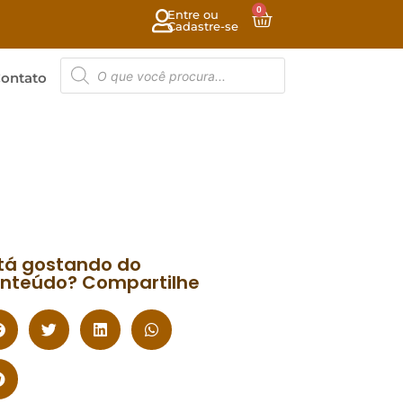
0
Entre ou
Cadastre-se
ontato
tá gostando do
nteúdo? Compartilhe