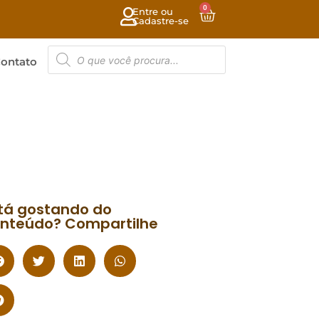
0
Entre ou
Cadastre-se
ontato
tá gostando do
nteúdo? Compartilhe