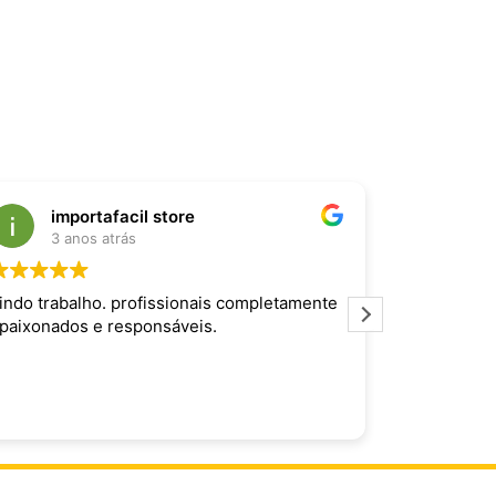
importafacil store
Raf
3 anos atrás
3 an
indo trabalho. profissionais completamente
Produto inc
paixonados e responsáveis.
maravilhoso