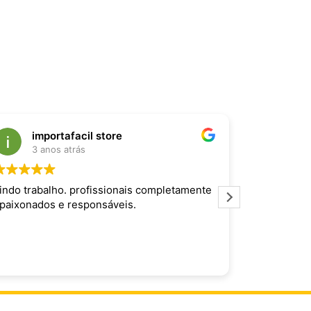
importafacil store
Raf
3 anos atrás
3 an
indo trabalho. profissionais completamente
Produto inc
paixonados e responsáveis.
maravilhoso