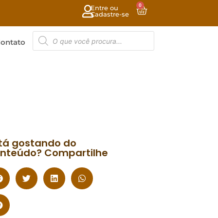
0
Entre ou
Cadastre-se
ontato
tá gostando do
nteúdo? Compartilhe