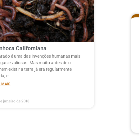
nhoca Californiana
arado é uma das invenções humanas mais
igas e valiosas. Mas muito antes de o
em existir a terra já era regularmente
da, e
A MAIS
e janeiro de 2018