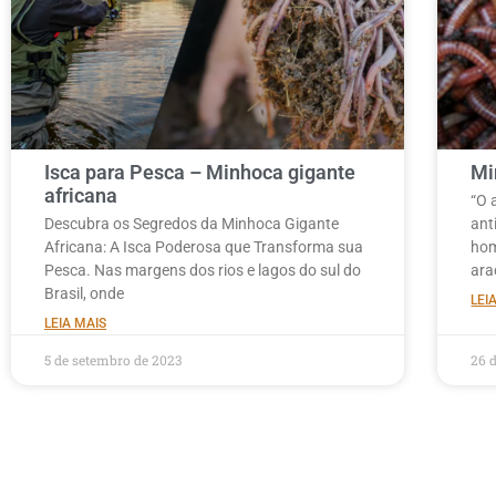
Isca para Pesca – Minhoca gigante
Mi
africana
“O 
Descubra os Segredos da Minhoca Gigante
ant
Africana: A Isca Poderosa que Transforma sua
hom
Pesca. Nas margens dos rios e lagos do sul do
ara
Brasil, onde
LEI
LEIA MAIS
5 de setembro de 2023
26 d