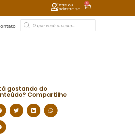
0
Entre ou
Cadastre-se
ontato
tá gostando do
nteúdo? Compartilhe