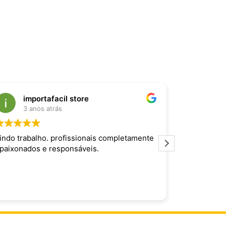
importafacil store
Raf
3 anos atrás
3 an
indo trabalho. profissionais completamente
Produto inc
paixonados e responsáveis.
maravilhoso