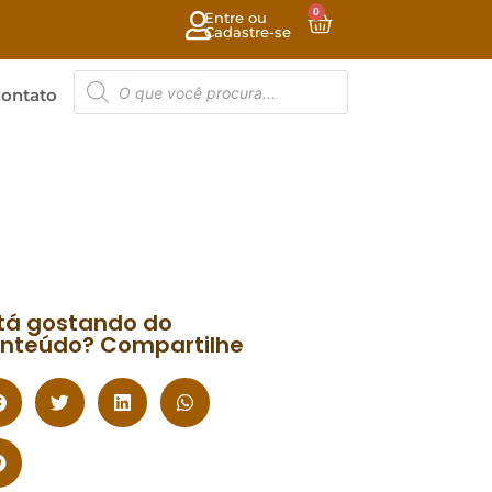
0
Entre ou
Cadastre-se
ontato
tá gostando do
nteúdo? Compartilhe