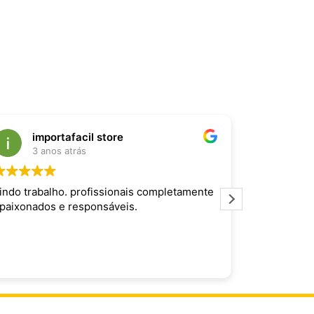
importafacil store
Raf
3 anos atrás
3 an
indo trabalho. profissionais completamente
Produto inc
paixonados e responsáveis.
maravilhoso