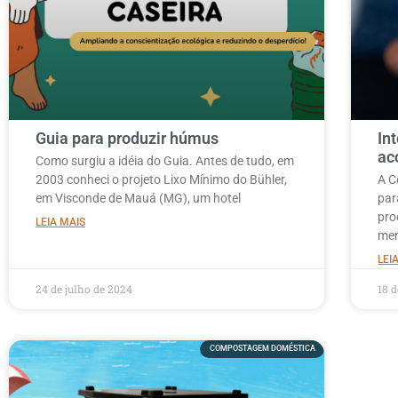
Guia para produzir húmus
In
ac
Como surgiu a idéia do Guia. Antes de tudo, em
2003 conheci o projeto Lixo Mínimo do Bühler,
A C
em Visconde de Mauá (MG), um hotel
par
pro
LEIA MAIS
men
LEI
24 de julho de 2024
18 d
COMPOSTAGEM DOMÉSTICA