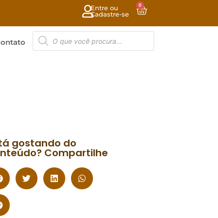
0
Entre ou
Cadastre-se
ontato
tá gostando do
nteúdo? Compartilhe