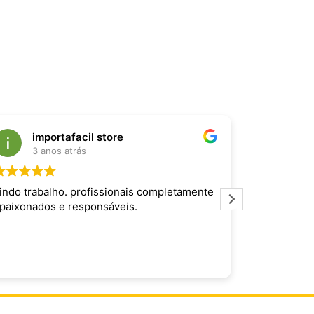
importafacil store
Raf
3 anos atrás
3 an
indo trabalho. profissionais completamente
Produto inc
paixonados e responsáveis.
maravilhoso