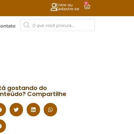
0
Entre ou
Cadastre-se
ontato
tá gostando do
nteúdo? Compartilhe