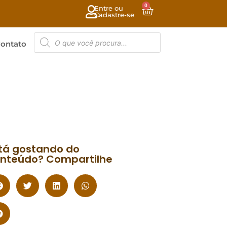
0
Entre ou
Cadastre-se
ontato
tá gostando do
nteúdo? Compartilhe