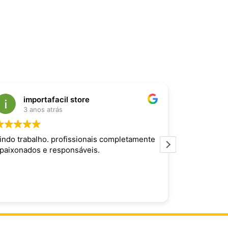
importafacil store
Raf
3 anos atrás
3 an
indo trabalho. profissionais completamente
Produto inc
paixonados e responsáveis.
maravilhoso