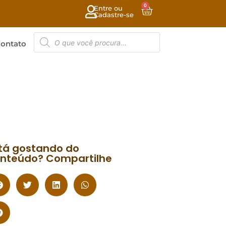
0
Entre ou
Cadastre-se
ontato
tá gostando do
nteúdo? Compartilhe