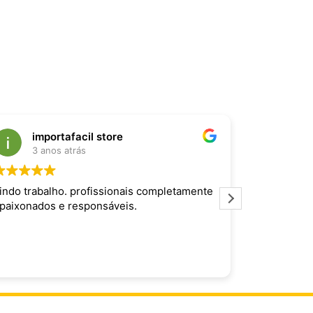
importafacil store
Raf
3 anos atrás
3 an
indo trabalho. profissionais completamente
Produto inc
paixonados e responsáveis.
maravilhoso