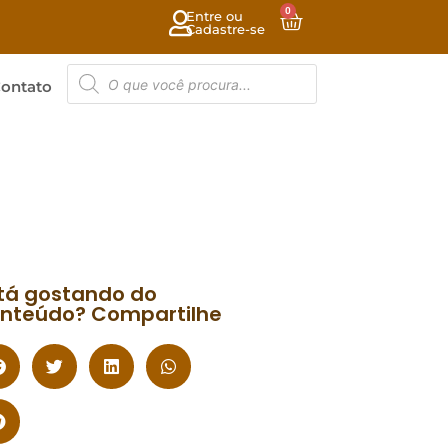
0
Entre ou
Cadastre-se
ontato
tá gostando do
nteúdo? Compartilhe