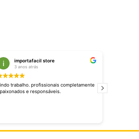
importafacil store
Raf
3 anos atrás
3 an
indo trabalho. profissionais completamente
Produto inc
paixonados e responsáveis.
maravilhoso