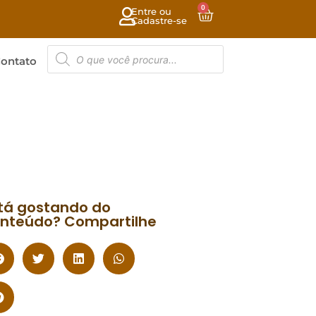
0
Entre ou
Cadastre-se
ontato
tá gostando do
nteúdo? Compartilhe