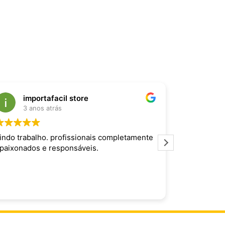
importafacil store
Raf
3 anos atrás
3 an
indo trabalho. profissionais completamente
Produto inc
paixonados e responsáveis.
maravilhoso