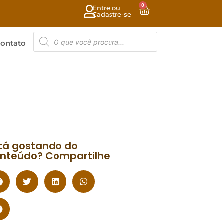
0
Entre ou
Cadastre-se
ontato
tá gostando do
nteúdo? Compartilhe