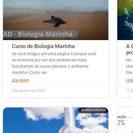
Curso de Biologia Marinha
A 
pr
Se você chegou até esta página é porque você
se interessa por um dos ambientais mais
No 
fascinantes do nosso planeta: o ambiente
Uni
marinho! Como ser
Dia
LEIA MAIS
LEI
5 de janeiro de 2022
17 
RESÍDUOS SÓLIDOS