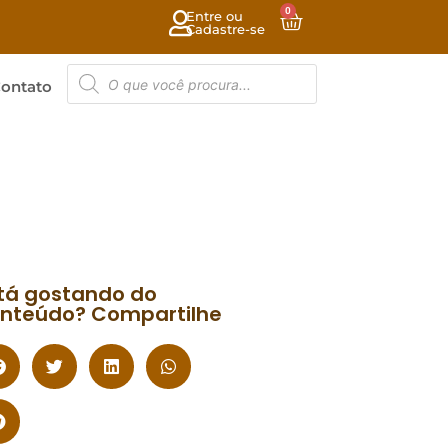
0
Entre ou
Cadastre-se
ontato
tá gostando do
nteúdo? Compartilhe