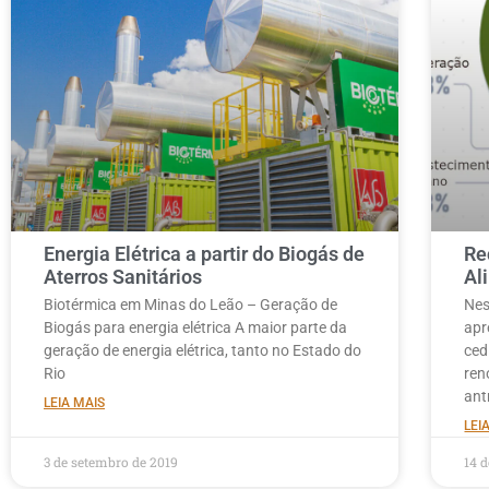
Energia Elétrica a partir do Biogás de
Re
Aterros Sanitários
Al
Biotérmica em Minas do Leão – Geração de
Nes
Biogás para energia elétrica A maior parte da
apr
geração de energia elétrica, tanto no Estado do
ced
Rio
ren
ant
LEIA MAIS
LEI
3 de setembro de 2019
14 