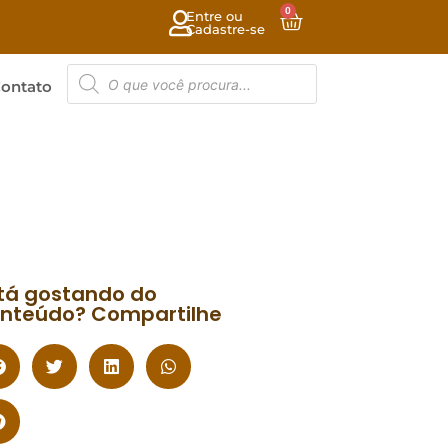
0
Entre ou
Cadastre-se
ontato
tá gostando do
nteúdo? Compartilhe