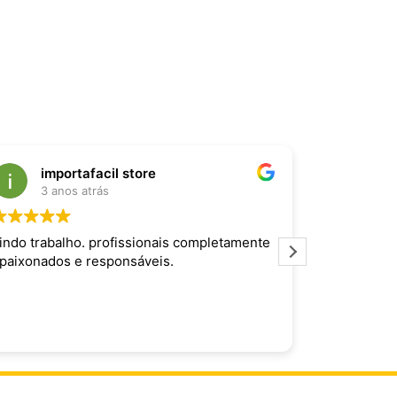
importafacil store
Raf
3 anos atrás
3 an
indo trabalho. profissionais completamente
Produto inc
paixonados e responsáveis.
maravilhoso