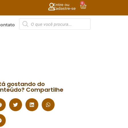
0
Entre ou
Cadastre-se
ontato
tá gostando do
nteúdo? Compartilhe