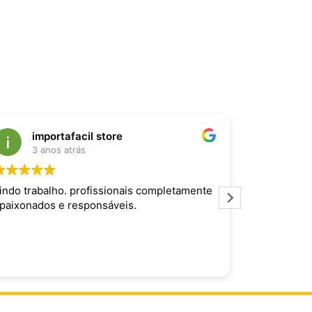
importafacil store
Raf
3 anos atrás
3 an
indo trabalho. profissionais completamente
Produto inc
paixonados e responsáveis.
maravilhoso