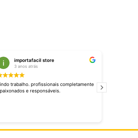
importafacil store
Raf
3 anos atrás
3 an
indo trabalho. profissionais completamente
Produto inc
paixonados e responsáveis.
maravilhoso