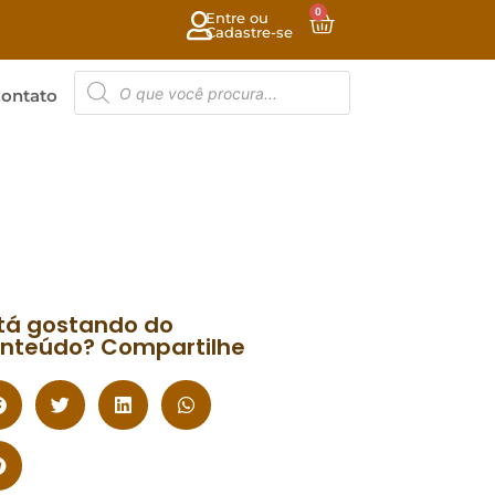
0
Entre ou
Cadastre-se
ontato
tá gostando do
nteúdo? Compartilhe