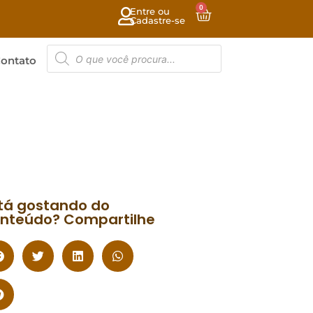
0
Entre ou
Cadastre-se
ontato
tá gostando do
nteúdo? Compartilhe