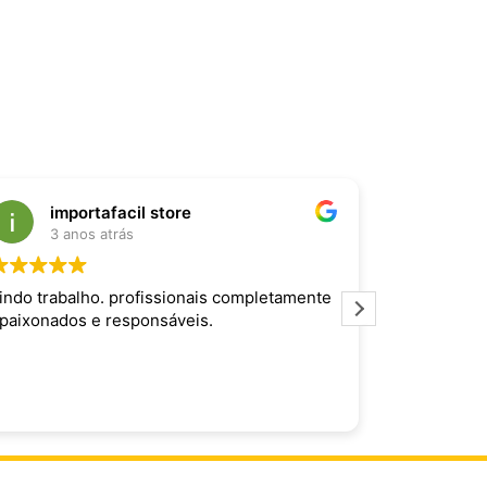
importafacil store
Raf
3 anos atrás
3 an
indo trabalho. profissionais completamente
Produto inc
paixonados e responsáveis.
maravilhoso